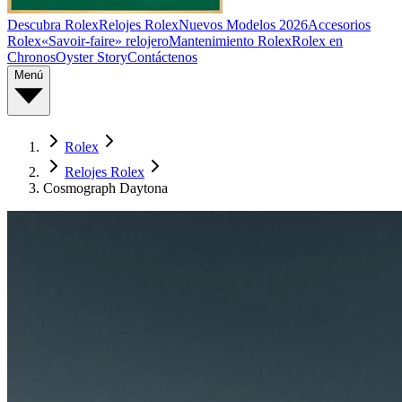
Descubra Rolex
Relojes Rolex
Nuevos Modelos 2026
Accesorios
Rolex
«Savoir-faire» relojero
Mantenimiento Rolex
Rolex en
Chronos
Oyster Story
Contáctenos
Menú
Rolex
Relojes Rolex
Cosmograph Daytona