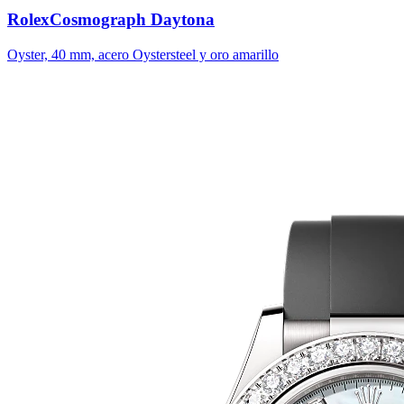
Rolex
Cosmograph Daytona
Oyster, 40 mm, acero Oystersteel y oro amarillo