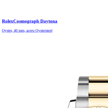
Rolex
Cosmograph Daytona
Oyster, 40 mm, acero Oystersteel