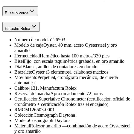
El sello verde
Estuche Rolex
Número de modelo
126503
Modelo de caja
Oyster, 40 mm, acero Oystersteel y oro
amarillo
Hermeticidad
Hermético hasta 100 metros/330 pies
Bisel
Fijo, con escala taquimétrica grabada, en oro amarillo
Dial
Blanca, anillos de contadores en dorado
Brazalete
Oyster (3 elementos), eslabones macizos
Movimiento
Perpetual, cronógrafo mecánico, de cuerda
automática
Calibre
4131, Manufactura Rolex
Reserva de marcha
Aproximadamente 72 horas
Certificación
Superlative Chronometer (certificación oficial de
cronómetro + certificación Rolex tras el encajado)
RMC
M126503-0001
Colección
Cosmograph Daytona
Modelo
Cosmograph Daytona
Material
Rolesor amarillo —combinación de acero Oystersteel
y oro amarillo