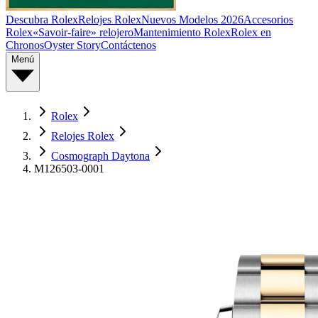
Descubra Rolex
Relojes Rolex
Nuevos Modelos 2026
Accesorios
Rolex
«Savoir-faire» relojero
Mantenimiento Rolex
Rolex en
Chronos
Oyster Story
Contáctenos
Menú
Rolex
Relojes Rolex
Cosmograph Daytona
M126503-0001