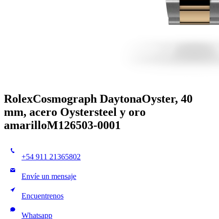
Rolex
Cosmograph Daytona
Oyster, 40
mm, acero Oystersteel y oro
amarillo
M126503-0001
+54 911 21365802
Envíe un mensaje
Encuentrenos
Whatsapp