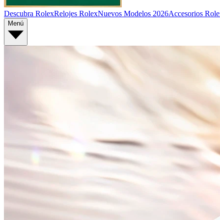
Descubra Rolex
Relojes Rolex
Nuevos Modelos 2026
Accesorios Role
Menú