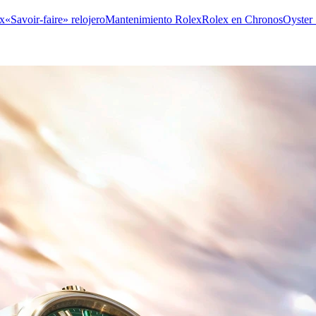
x
«Savoir-faire» relojero
Mantenimiento Rolex
Rolex en Chronos
Oyster 