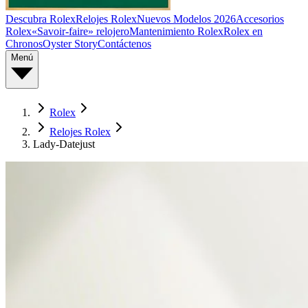
Descubra Rolex
Relojes Rolex
Nuevos Modelos 2026
Accesorios
Rolex
«Savoir-faire» relojero
Mantenimiento Rolex
Rolex en
Chronos
Oyster Story
Contáctenos
Menú
Rolex
Relojes Rolex
Lady-Datejust