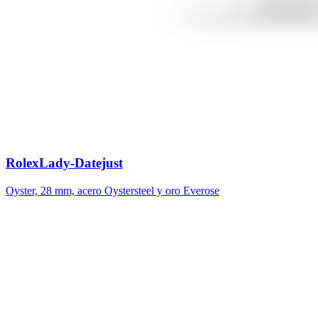
Rolex
Lady-Datejust
Oyster, 28 mm, acero Oystersteel y oro Everose