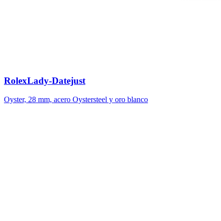
Rolex
Lady-Datejust
Oyster, 28 mm, acero Oystersteel y oro blanco