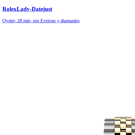
Rolex
Lady-Datejust
Oyster, 28 mm, oro Everose y diamantes