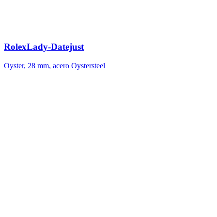
Rolex
Lady-Datejust
Oyster, 28 mm, acero Oystersteel