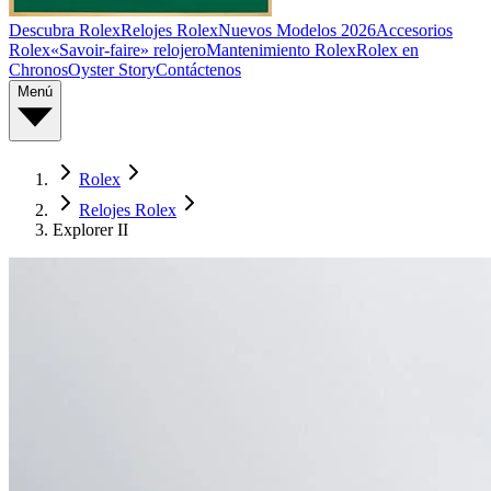
Descubra Rolex
Relojes Rolex
Nuevos Modelos 2026
Accesorios
Rolex
«Savoir-faire» relojero
Mantenimiento Rolex
Rolex en
Chronos
Oyster Story
Contáctenos
Menú
Rolex
Relojes Rolex
Explorer II