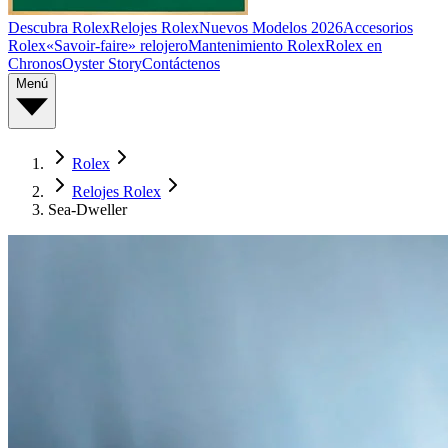
Descubra Rolex
Relojes Rolex
Nuevos Modelos 2026
Accesorios
Rolex
«Savoir-faire» relojero
Mantenimiento Rolex
Rolex en
Chronos
Oyster Story
Contáctenos
Menú
Rolex
Relojes Rolex
Sea-Dweller