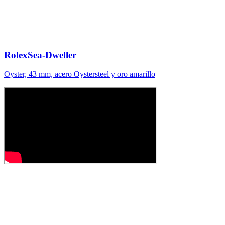
Rolex
Sea-Dweller
Oyster, 43 mm, acero Oystersteel y oro amarillo