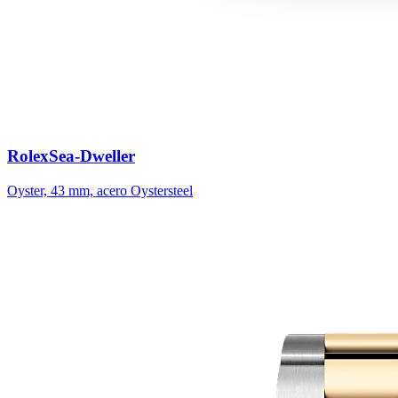
Rolex
Sea-Dweller
Oyster, 43 mm, acero Oystersteel