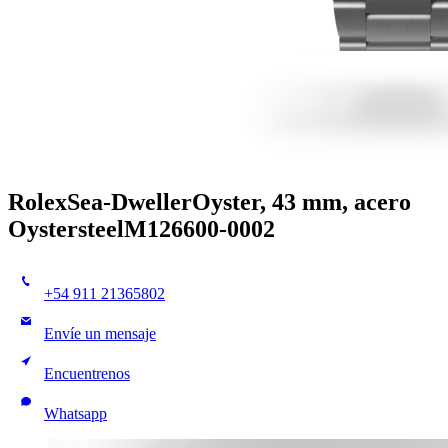
Rolex
Sea-Dweller
Oyster, 43 mm, acero
Oystersteel
M126600-0002
+54 911 21365802
Envíe un mensaje
Encuentrenos
Whatsapp