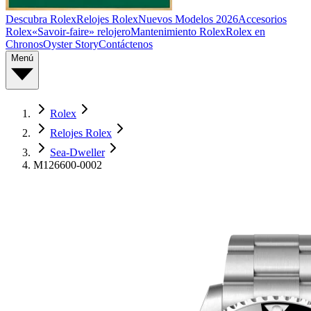
Descubra Rolex
Relojes Rolex
Nuevos Modelos 2026
Accesorios
Rolex
«Savoir-faire» relojero
Mantenimiento Rolex
Rolex en
Chronos
Oyster Story
Contáctenos
Menú
Rolex
Relojes Rolex
Sea-Dweller
M126600-0002