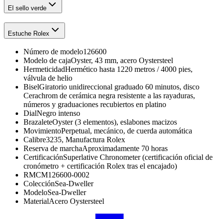
El sello verde
Estuche Rolex
Número de modelo
126600
Modelo de caja
Oyster, 43 mm, acero Oystersteel
Hermeticidad
Hermético hasta 1220 metros / 4000 pies,
válvula de helio
Bisel
Giratorio unidireccional graduado 60 minutos, disco
Cerachrom de cerámica negra resistente a las rayaduras,
números y graduaciones recubiertos en platino
Dial
Negro intenso
Brazalete
Oyster (3 elementos), eslabones macizos
Movimiento
Perpetual, mecánico, de cuerda automática
Calibre
3235, Manufactura Rolex
Reserva de marcha
Aproximadamente 70 horas
Certificación
Superlative Chronometer (certificación oficial de
cronómetro + certificación Rolex tras el encajado)
RMC
M126600-0002
Colección
Sea-Dweller
Modelo
Sea-Dweller
Material
Acero Oystersteel