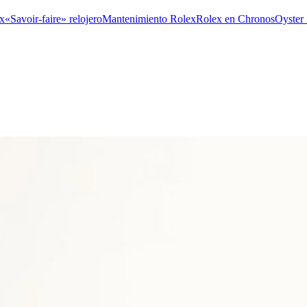
x
«Savoir-faire» relojero
Mantenimiento Rolex
Rolex en Chronos
Oyster 