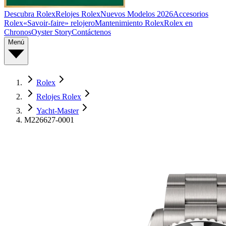
Descubra Rolex
Relojes Rolex
Nuevos Modelos 2026
Accesorios
Rolex
«Savoir-faire» relojero
Mantenimiento Rolex
Rolex en
Chronos
Oyster Story
Contáctenos
Menú
Rolex
Relojes Rolex
Yacht-Master
M226627-0001