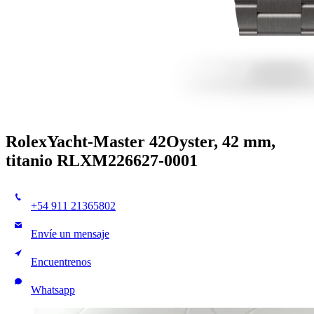
Rolex
Yacht-Master 42
Oyster, 42 mm,
titanio RLX
M226627-0001
+54 911 21365802
Envíe un mensaje
Encuentrenos
Whatsapp