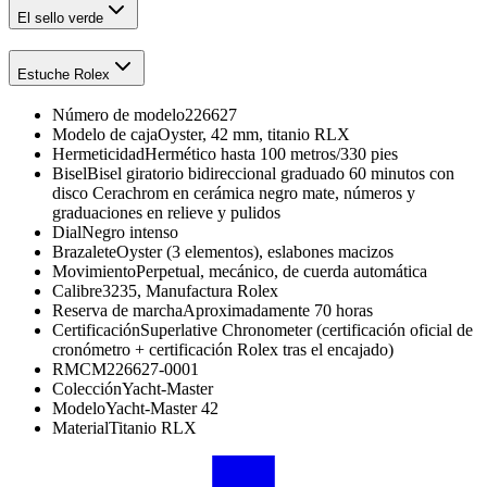
El sello verde
Estuche Rolex
Número de modelo
226627
Modelo de caja
Oyster, 42 mm, titanio RLX
Hermeticidad
Hermético hasta 100 metros/330 pies
Bisel
Bisel giratorio bidireccional graduado 60 minutos con
disco Cerachrom en cerámica negro mate, números y
graduaciones en relieve y pulidos
Dial
Negro intenso
Brazalete
Oyster (3 elementos), eslabones macizos
Movimiento
Perpetual, mecánico, de cuerda automática
Calibre
3235, Manufactura Rolex
Reserva de marcha
Aproximadamente 70 horas
Certificación
Superlative Chronometer (certificación oficial de
cronómetro + certificación Rolex tras el encajado)
RMC
M226627-0001
Colección
Yacht-Master
Modelo
Yacht-Master 42
Material
Titanio RLX