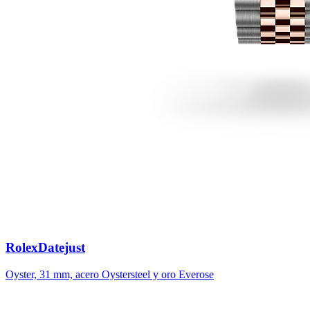
Rolex
Datejust
Oyster, 31 mm, acero Oystersteel y oro Everose