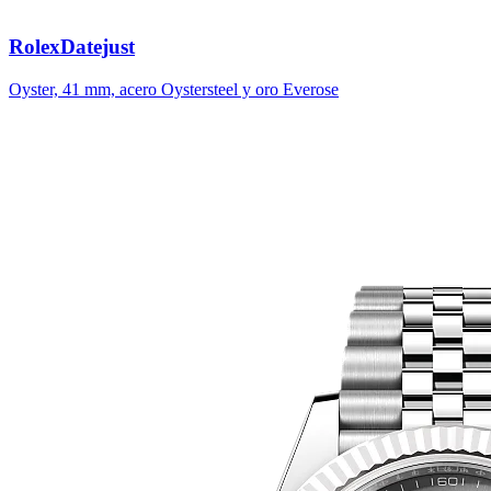
Rolex
Datejust
Oyster, 41 mm, acero Oystersteel y oro Everose