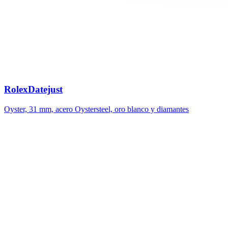
Rolex
Datejust
Oyster, 31 mm, acero Oystersteel, oro blanco y diamantes