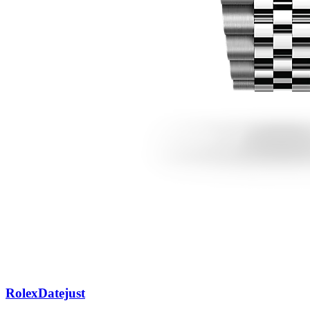
Rolex
Datejust