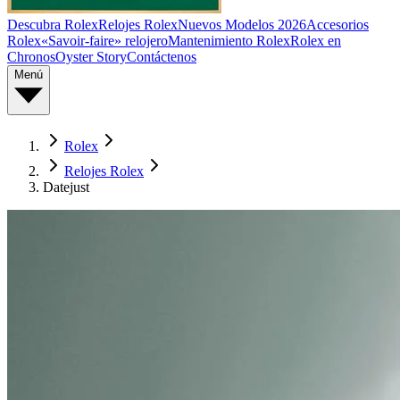
Descubra Rolex
Relojes Rolex
Nuevos Modelos 2026
Accesorios
Rolex
«Savoir-faire» relojero
Mantenimiento Rolex
Rolex en
Chronos
Oyster Story
Contáctenos
Menú
Rolex
Relojes Rolex
Datejust