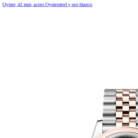
Oyster, 41 mm, acero Oystersteel y oro blanco