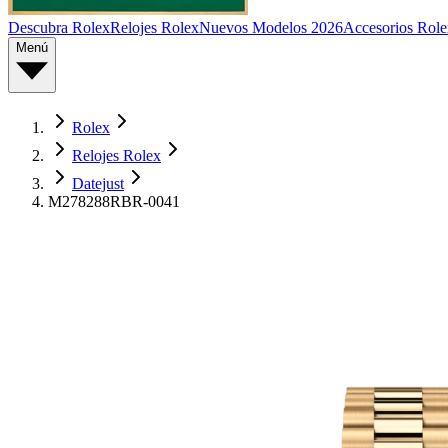
Descubra Rolex
Relojes Rolex
Nuevos Modelos 2026
Accesorios Role
Menú
Rolex
Relojes Rolex
Datejust
M278288RBR-0041