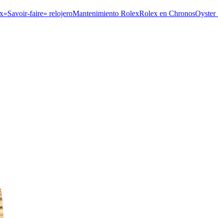
x
«Savoir-faire» relojero
Mantenimiento Rolex
Rolex en Chronos
Oyster 