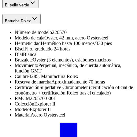
El sello verde
Estuche Rolex
Número de modelo
226570
Modelo de caja
Oyster, 42 mm, acero Oystersteel
Hermeticidad
Hermético hasta 100 metros/330 pies
Bisel
Fijo, graduado 24 horas
Dial
Blanca
Brazalete
Oyster (3 elementos), eslabones macizos
Movimiento
Perpetual, mecánico, de cuerda automática,
función GMT
Calibre
3285, Manufactura Rolex
Reserva de marcha
Aproximadamente 70 horas
Certificación
Superlative Chronometer (certificación oficial de
cronómetro + certificación Rolex tras el encajado)
RMC
M226570-0001
Colección
Explorer II
Modelo
Explorer II
Material
Acero Oystersteel