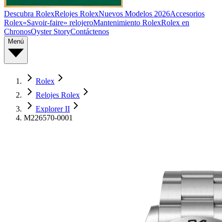
Descubra Rolex
Relojes Rolex
Nuevos Modelos 2026
Accesorios
Rolex
«Savoir-faire» relojero
Mantenimiento Rolex
Rolex en
Chronos
Oyster Story
Contáctenos
Menú
Rolex
Relojes Rolex
Explorer II
M226570-0001