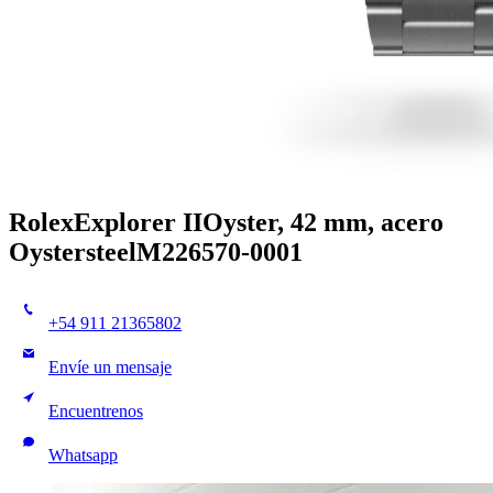
Rolex
Explorer II
Oyster, 42 mm, acero
Oystersteel
M226570-0001
+54 911 21365802
Envíe un mensaje
Encuentrenos
Whatsapp