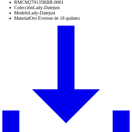
RMC
M279135RBR-0001
Colección
Lady-Datejust
Modelo
Lady-Datejust
Material
Oro Everose de 18 quilates