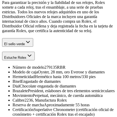
Para garantizar la precisión y la fiabilidad de sus relojes, Rolex
somete a cada reloj, tras el ensamblaje, a una serie de pruebas
estrictas. Todos los nuevos relojes adquiridos en uno de los
Distribuidores Oficiales de la marca incluyen una garantía
internacional de cinco años. Cuando compra un Rolex, el
Distribuidor Oficial rellena y deja registrada la fecha en la tarjeta de
garantía Rolex, que certifica la autenticidad de su reloj.
El sello verde
Estuche Rolex
Número de modelo
279135RBR
Modelo de caja
Oyster, 28 mm, oro Everose y diamantes
Hermeticidad
Hermético hasta 100 metros/330 pies
Bisel
Engastado de diamantes
Dial
Chocolate engastada de diamantes
Brazalete
President, eslabones de tres elementos semicirculares
Movimiento
Perpetual, mecánico, de cuerda automática
Calibre
2236, Manufactura Rolex
Reserva de marcha
Aproximadamente 55 horas
Certificación
Superlative Chronometer (certificación oficial de
cronómetro + certificación Rolex tras el encajado)