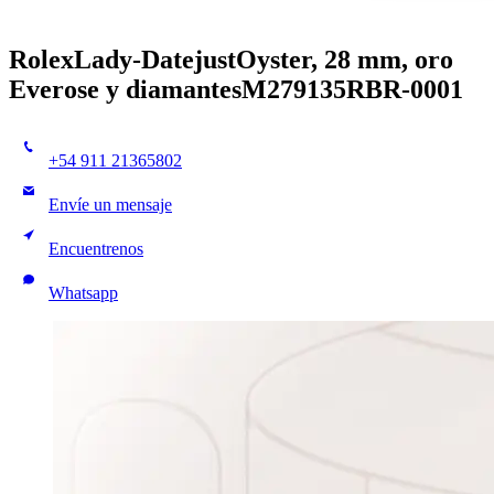
Rolex
Lady-Datejust
Oyster, 28 mm, oro
Everose y diamantes
M279135RBR-0001
+54 911 21365802
Envíe un mensaje
Encuentrenos
Whatsapp