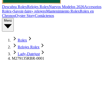
Descubra Rolex
Relojes Rolex
Nuevos Modelos 2026
Accesorios
Rolex
«Savoir-faire» relojero
Mantenimiento Rolex
Rolex en
Chronos
Oyster Story
Contáctenos
Menú
Rolex
Relojes Rolex
Lady-Datejust
M279135RBR-0001