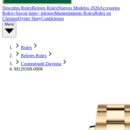
Descubra Rolex
Relojes Rolex
Nuevos Modelos 2026
Accesorios
Rolex
«Savoir-faire» relojero
Mantenimiento Rolex
Rolex en
Chronos
Oyster Story
Contáctenos
Menú
Rolex
Relojes Rolex
Cosmograph Daytona
M126508-0008