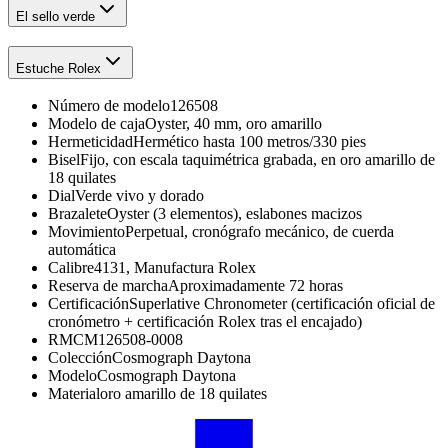
El sello verde
Estuche Rolex
Número de modelo
126508
Modelo de caja
Oyster, 40 mm, oro amarillo
Hermeticidad
Hermético hasta 100 metros/330 pies
Bisel
Fijo, con escala taquimétrica grabada, en oro amarillo de
18 quilates
Dial
Verde vivo y dorado
Brazalete
Oyster (3 elementos), eslabones macizos
Movimiento
Perpetual, cronógrafo mecánico, de cuerda
automática
Calibre
4131, Manufactura Rolex
Reserva de marcha
Aproximadamente 72 horas
Certificación
Superlative Chronometer (certificación oficial de
cronómetro + certificación Rolex tras el encajado)
RMC
M126508-0008
Colección
Cosmograph Daytona
Modelo
Cosmograph Daytona
Material
oro amarillo de 18 quilates