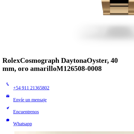
Rolex
Cosmograph Daytona
Oyster, 40
mm, oro amarillo
M126508-0008
+54 911 21365802
Envíe un mensaje
Encuentrenos
Whatsapp