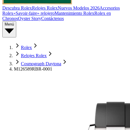
Descubra Rolex
Relojes Rolex
Nuevos Modelos 2026
Accesorios
Rolex
«Savoir-faire» relojero
Mantenimiento Rolex
Rolex en
Chronos
Oyster Story
Contáctenos
Menú
Rolex
Relojes Rolex
Cosmograph Daytona
M126589RBR-0001