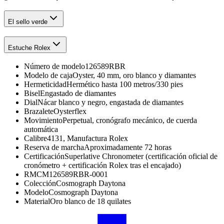
El sello verde
Estuche Rolex
Número de modelo
126589RBR
Modelo de caja
Oyster, 40 mm, oro blanco y diamantes
Hermeticidad
Hermético hasta 100 metros/330 pies
Bisel
Engastado de diamantes
Dial
Nácar blanco y negro, engastada de diamantes
Brazalete
Oysterflex
Movimiento
Perpetual, cronógrafo mecánico, de cuerda
automática
Calibre
4131, Manufactura Rolex
Reserva de marcha
Aproximadamente 72 horas
Certificación
Superlative Chronometer (certificación oficial de
cronómetro + certificación Rolex tras el encajado)
RMC
M126589RBR-0001
Colección
Cosmograph Daytona
Modelo
Cosmograph Daytona
Material
Oro blanco de 18 quilates