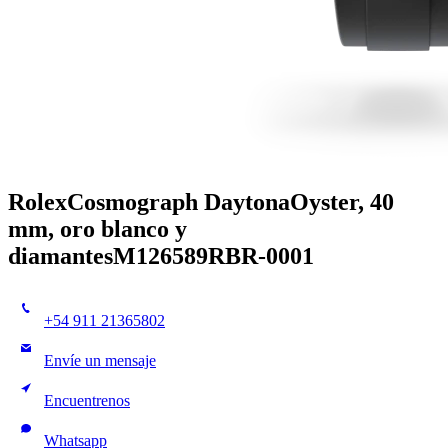
Rolex
Cosmograph Daytona
Oyster, 40
mm, oro blanco y
diamantes
M126589RBR-0001
+54 911 21365802
Envíe un mensaje
Encuentrenos
Whatsapp