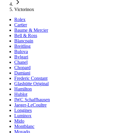
Victorinox
Rolex
Cartier
Baume & Mercier
Bell & Ross
Blancpain
Breitling
Bulova
Bvlgari
Chanel
Chopard
Damiani
Frederic Constant
Glashütte Original
Hamilton
Hublot
IWC Schaffhausen
Jaeger-LeCoultre
Longines
Luminox
Mido
Montblanc
Movado