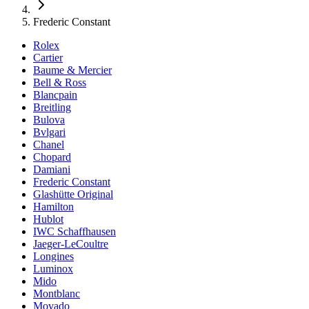
Frederic Constant
Rolex
Cartier
Baume & Mercier
Bell & Ross
Blancpain
Breitling
Bulova
Bvlgari
Chanel
Chopard
Damiani
Frederic Constant
Glashütte Original
Hamilton
Hublot
IWC Schaffhausen
Jaeger-LeCoultre
Longines
Luminox
Mido
Montblanc
Movado