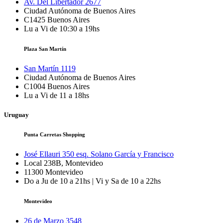
Av. Del Libertador 2677
Ciudad Autónoma de Buenos Aires
C1425
Buenos Aires
Lu a Vi de 10:30 a 19hs
Plaza San Martín
San Martín 1119
Ciudad Autónoma de Buenos Aires
C1004
Buenos Aires
Lu a Vi de 11 a 18hs
Uruguay
Punta Carretas Shopping
José Ellauri 350 esq. Solano García y Francisco
Local 238B, Montevideo
11300
Montevideo
Do a Ju de 10 a 21hs | Vi y Sa de 10 a 22hs
Montevideo
26 de Marzo 3548