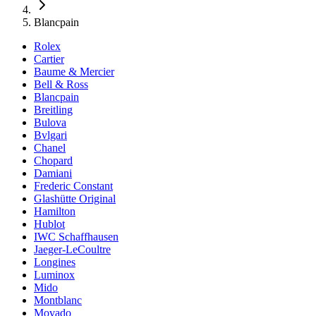
Blancpain
Rolex
Cartier
Baume & Mercier
Bell & Ross
Blancpain
Breitling
Bulova
Bvlgari
Chanel
Chopard
Damiani
Frederic Constant
Glashütte Original
Hamilton
Hublot
IWC Schaffhausen
Jaeger-LeCoultre
Longines
Luminox
Mido
Montblanc
Movado