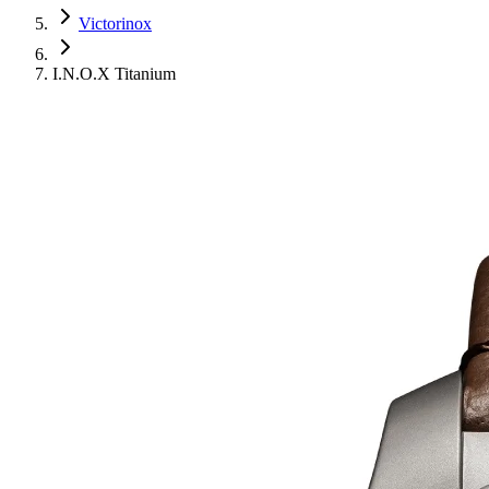
Victorinox
I.N.O.X Titanium