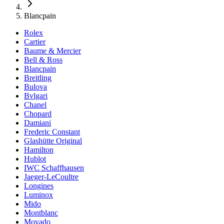
Blancpain
Rolex
Cartier
Baume & Mercier
Bell & Ross
Blancpain
Breitling
Bulova
Bvlgari
Chanel
Chopard
Damiani
Frederic Constant
Glashütte Original
Hamilton
Hublot
IWC Schaffhausen
Jaeger-LeCoultre
Longines
Luminox
Mido
Montblanc
Movado