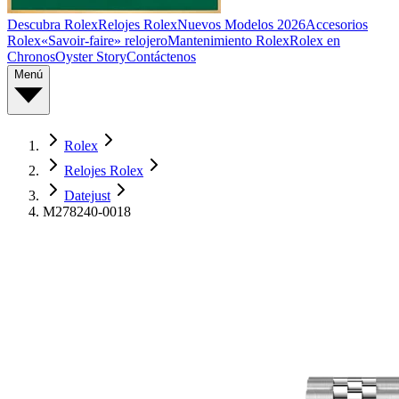
Descubra Rolex
Relojes Rolex
Nuevos Modelos 2026
Accesorios
Rolex
«Savoir-faire» relojero
Mantenimiento Rolex
Rolex en
Chronos
Oyster Story
Contáctenos
Menú
Rolex
Relojes Rolex
Datejust
M278240-0018