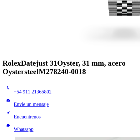
Rolex
Datejust 31
Oyster, 31 mm, acero
Oystersteel
M278240-0018
+54 911 21365802
Envíe un mensaje
Encuentrenos
Whatsapp