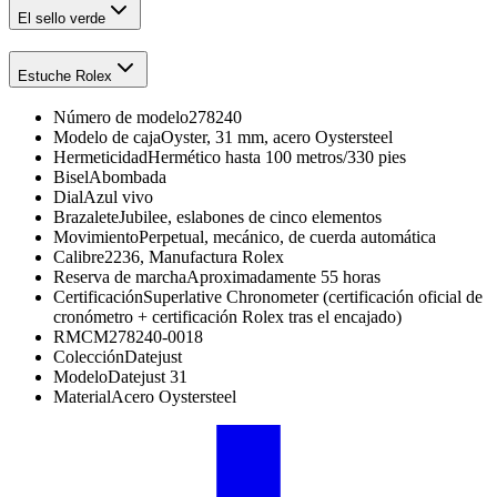
El sello verde
Estuche Rolex
Número de modelo
278240
Modelo de caja
Oyster, 31 mm, acero Oystersteel
Hermeticidad
Hermético hasta 100 metros/330 pies
Bisel
Abombada
Dial
Azul vivo
Brazalete
Jubilee, eslabones de cinco elementos
Movimiento
Perpetual, mecánico, de cuerda automática
Calibre
2236, Manufactura Rolex
Reserva de marcha
Aproximadamente 55 horas
Certificación
Superlative Chronometer (certificación oficial de
cronómetro + certificación Rolex tras el encajado)
RMC
M278240-0018
Colección
Datejust
Modelo
Datejust 31
Material
Acero Oystersteel