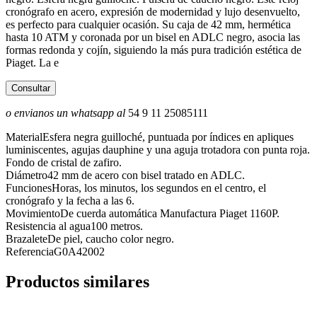
cronógrafo en acero, expresión de modernidad y lujo desenvuelto,
es perfecto para cualquier ocasión. Su caja de 42 mm, hermética
hasta 10 ATM y coronada por un bisel en ADLC negro, asocia las
formas redonda y cojín, siguiendo la más pura tradición estética de
Piaget. La e
Consultar
o envianos un whatsapp al
54 9 11 25085111
Material
Esfera negra guilloché, puntuada por índices en apliques
luminiscentes, agujas dauphine y una aguja trotadora con punta roja.
Fondo de cristal de zafiro.
Diámetro
42 mm de acero con bisel tratado en ADLC.
Funciones
Horas, los minutos, los segundos en el centro, el
cronógrafo y la fecha a las 6.
Movimiento
De cuerda automática Manufactura Piaget 1160P.
Resistencia al agua
100 metros.
Brazalete
De piel, caucho color negro.
Referencia
G0A42002
Productos similares