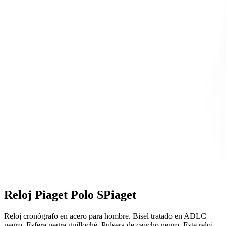
Reloj Piaget Polo S
Piaget
Reloj cronógrafo en acero para hombre. Bisel tratado en ADLC
negro. Esfera negra guilloché. Pulsera de caucho negro. Este reloj