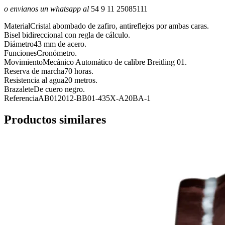
o envianos un whatsapp al
54 9 11 25085111
Material
Cristal abombado de zafiro, antireflejos por ambas caras.
Bisel bidireccional con regla de cálculo.
Diámetro
43 mm de acero.
Funciones
Cronómetro.
Movimiento
Mecánico Automático de calibre Breitling 01.
Reserva de marcha
70 horas.
Resistencia al agua
20 metros.
Brazalete
De cuero negro.
Referencia
AB012012-BB01-435X-A20BA-1
Productos similares