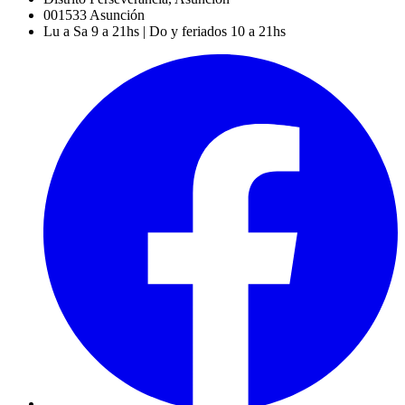
001533
Asunción
Lu a Sa 9 a 21hs | Do y feriados 10 a 21hs