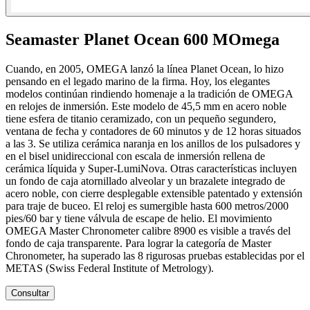
Seamaster Planet Ocean 600 M
Omega
Cuando, en 2005, OMEGA lanzó la línea Planet Ocean, lo hizo
pensando en el legado marino de la firma. Hoy, los elegantes
modelos continúan rindiendo homenaje a la tradición de OMEGA
en relojes de inmersión. Este modelo de 45,5 mm en acero noble
tiene esfera de titanio ceramizado, con un pequeño segundero,
ventana de fecha y contadores de 60 minutos y de 12 horas situados
a las 3. Se utiliza cerámica naranja en los anillos de los pulsadores y
en el bisel unidireccional con escala de inmersión rellena de
cerámica líquida y Super-LumiNova. Otras características incluyen
un fondo de caja atornillado alveolar y un brazalete integrado de
acero noble, con cierre desplegable extensible patentado y extensión
para traje de buceo. El reloj es sumergible hasta 600 metros/2000
pies/60 bar y tiene válvula de escape de helio. El movimiento
OMEGA Master Chronometer calibre 8900 es visible a través del
fondo de caja transparente. Para lograr la categoría de Master
Chronometer, ha superado las 8 rigurosas pruebas establecidas por el
METAS (Swiss Federal Institute of Metrology).
Consultar