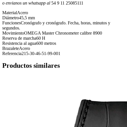
o envianos un whatsapp al
54 9 11 25085111
Material
Acero
Diámetro
45,5 mm
Funciones
Cronógrafo y cronógrafo. Fecha, horas, minutos y
segundos.
Movimiento
OMEGA Master Chronometer calibre 8900
Reserva de marcha
60 H
Resistencia al agua
600 metros
Brazalete
Acero
Referencia
215-30-46-51-99-001
Productos similares