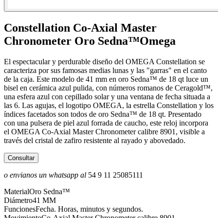
Constellation Co-Axial Master
Chronometer Oro Sedna™
Omega
El espectacular y perdurable diseño del OMEGA Constellation se
caracteriza por sus famosas medias lunas y las "garras" en el canto
de la caja. Este modelo de 41 mm en oro Sedna™ de 18 qt luce un
bisel en cerámica azul pulida, con números romanos de Ceragold™,
una esfera azul con cepillado solar y una ventana de fecha situada a
las 6. Las agujas, el logotipo OMEGA, la estrella Constellation y los
índices facetados son todos de oro Sedna™ de 18 qt. Presentado
con una pulsera de piel azul forrada de caucho, este reloj incorpora
el OMEGA Co-Axial Master Chronometer calibre 8901, visible a
través del cristal de zafiro resistente al rayado y abovedado.
Consultar
o envianos un whatsapp al
54 9 11 25085111
Material
Oro Sedna™
Diámetro
41 MM
Funciones
Fecha. Horas, minutos y segundos.
Movimiento
Co-Axial Master Chronometer calibre 8901