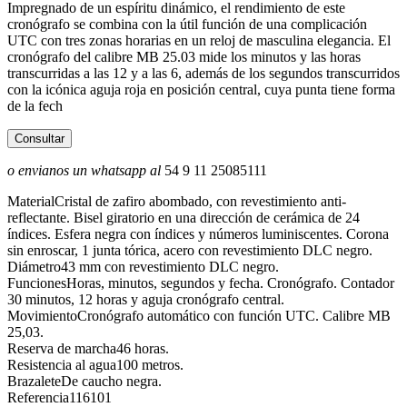
Impregnado de un espíritu dinámico, el rendimiento de este
cronógrafo se combina con la útil función de una complicación
UTC con tres zonas horarias en un reloj de masculina elegancia. El
cronógrafo del calibre MB 25.03 mide los minutos y las horas
transcurridas a las 12 y a las 6, además de los segundos transcurridos
con la icónica aguja roja en posición central, cuya punta tiene forma
de la fech
Consultar
o envianos un whatsapp al
54 9 11 25085111
Material
Cristal de zafiro abombado, con revestimiento anti-
reflectante. Bisel giratorio en una dirección de cerámica de 24
índices. Esfera negra con índices y números luminiscentes. Corona
sin enroscar, 1 junta tórica, acero con revestimiento DLC negro.
Diámetro
43 mm con revestimiento DLC negro.
Funciones
Horas, minutos, segundos y fecha. Cronógrafo. Contador
30 minutos, 12 horas y aguja cronógrafo central.
Movimiento
Cronógrafo automático con función UTC. Calibre MB
25,03.
Reserva de marcha
46 horas.
Resistencia al agua
100 metros.
Brazalete
De caucho negra.
Referencia
116101