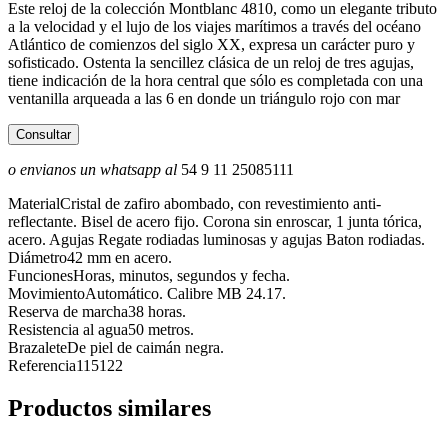
Este reloj de la colección Montblanc 4810, como un elegante tributo
a la velocidad y el lujo de los viajes marítimos a través del océano
Atlántico de comienzos del siglo XX, expresa un carácter puro y
sofisticado. Ostenta la sencillez clásica de un reloj de tres agujas,
tiene indicación de la hora central que sólo es completada con una
ventanilla arqueada a las 6 en donde un triángulo rojo con mar
Consultar
o envianos un whatsapp al
54 9 11 25085111
Material
Cristal de zafiro abombado, con revestimiento anti-
reflectante. Bisel de acero fijo. Corona sin enroscar, 1 junta tórica,
acero. Agujas Regate rodiadas luminosas y agujas Baton rodiadas.
Diámetro
42 mm en acero.
Funciones
Horas, minutos, segundos y fecha.
Movimiento
Automático. Calibre MB 24.17.
Reserva de marcha
38 horas.
Resistencia al agua
50 metros.
Brazalete
De piel de caimán negra.
Referencia
115122
Productos similares