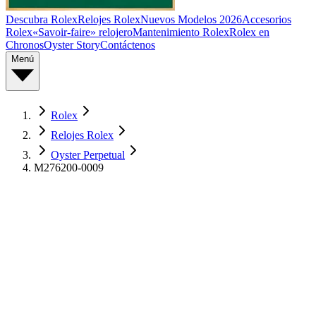
Descubra Rolex
Relojes Rolex
Nuevos Modelos 2026
Accesorios
Rolex
«Savoir-faire» relojero
Mantenimiento Rolex
Rolex en
Chronos
Oyster Story
Contáctenos
Menú
Rolex
Relojes Rolex
Oyster Perpetual
M276200-0009