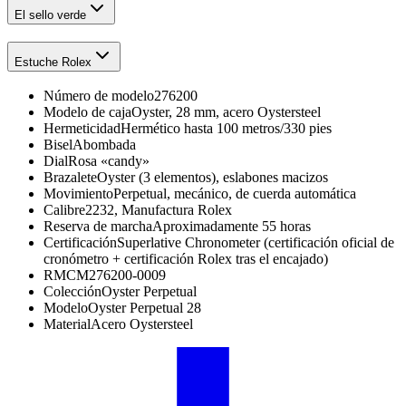
El sello verde
Estuche Rolex
Número de modelo
276200
Modelo de caja
Oyster, 28 mm, acero Oystersteel
Hermeticidad
Hermético hasta 100 metros/330 pies
Bisel
Abombada
Dial
Rosa «candy»
Brazalete
Oyster (3 elementos), eslabones macizos
Movimiento
Perpetual, mecánico, de cuerda automática
Calibre
2232, Manufactura Rolex
Reserva de marcha
Aproximadamente 55 horas
Certificación
Superlative Chronometer (certificación oficial de
cronómetro + certificación Rolex tras el encajado)
RMC
M276200-0009
Colección
Oyster Perpetual
Modelo
Oyster Perpetual 28
Material
Acero Oystersteel