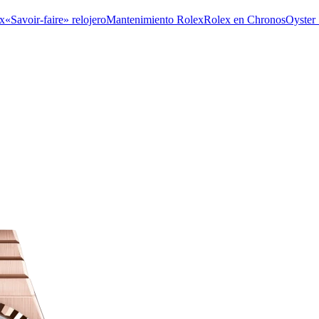
x
«Savoir-faire» relojero
Mantenimiento Rolex
Rolex en Chronos
Oyster 