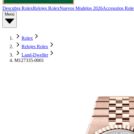
Descubra Rolex
Relojes Rolex
Nuevos Modelos 2026
Accesorios Role
Menú
Rolex
Relojes Rolex
Land-Dweller
M127335-0001