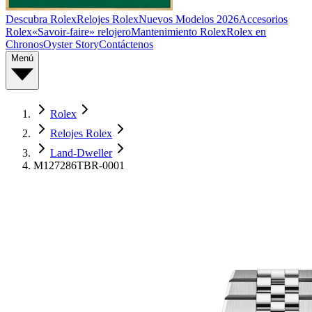
Descubra Rolex
Relojes Rolex
Nuevos Modelos 2026
Accesorios
Rolex
«Savoir-faire» relojero
Mantenimiento Rolex
Rolex en
Chronos
Oyster Story
Contáctenos
Menú
Rolex
Relojes Rolex
Land-Dweller
M127286TBR-0001