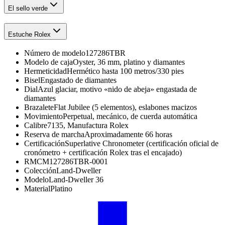
El sello verde
Estuche Rolex
Número de modelo
127286TBR
Modelo de caja
Oyster, 36 mm, platino y diamantes
Hermeticidad
Hermético hasta 100 metros/330 pies
Bisel
Engastado de diamantes
Dial
Azul glaciar, motivo «nido de abeja» engastada de
diamantes
Brazalete
Flat Jubilee (5 elementos), eslabones macizos
Movimiento
Perpetual, mecánico, de cuerda automática
Calibre
7135, Manufactura Rolex
Reserva de marcha
Aproximadamente 66 horas
Certificación
Superlative Chronometer (certificación oficial de
cronómetro + certificación Rolex tras el encajado)
RMC
M127286TBR-0001
Colección
Land-Dweller
Modelo
Land-Dweller 36
Material
Platino