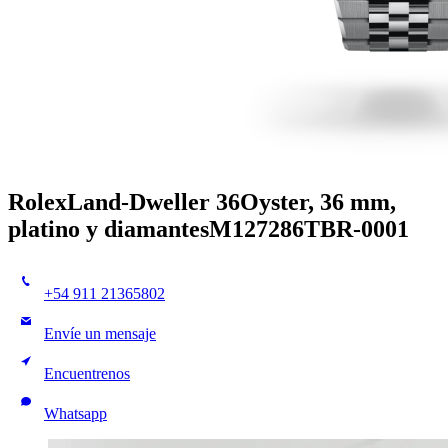
Rolex
Land-Dweller 36
Oyster, 36 mm,
platino y diamantes
M127286TBR-0001
+54 911 21365802
Envíe un mensaje
Encuentrenos
Whatsapp