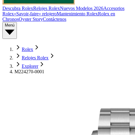
Descubra Rolex
Relojes Rolex
Nuevos Modelos 2026
Accesorios
Rolex
«Savoir-faire» relojero
Mantenimiento Rolex
Rolex en
Chronos
Oyster Story
Contáctenos
Menú
Rolex
Relojes Rolex
Explorer
M224270-0001