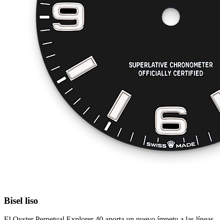
Bisel liso
El Oyster Perpetual Explorer 40 aporta un nuevo ímpetu a las líneas