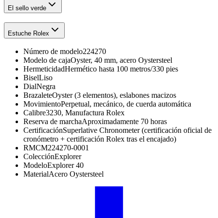
El sello verde
Estuche Rolex
Número de modelo
224270
Modelo de caja
Oyster, 40 mm, acero Oystersteel
Hermeticidad
Hermético hasta 100 metros/330 pies
Bisel
Liso
Dial
Negra
Brazalete
Oyster (3 elementos), eslabones macizos
Movimiento
Perpetual, mecánico, de cuerda automática
Calibre
3230, Manufactura Rolex
Reserva de marcha
Aproximadamente 70 horas
Certificación
Superlative Chronometer (certificación oficial de
cronómetro + certificación Rolex tras el encajado)
RMC
M224270-0001
Colección
Explorer
Modelo
Explorer 40
Material
Acero Oystersteel