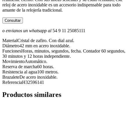
reloj de acero inoxidable es un accesorio indispensable para todo
amante de la relojería tradicional.
Consultar
o envianos un whatsapp al
54 9 11 25085111
Material
Cristal de zafiro. Con dial azul.
Diámetro
42 mm en acero inoxidable.
Funciones
Horas, minutos, segundos, fecha. Contador 60 segundos,
30 minutos y 12 horas independiente.
Movimiento
Automático.
Reserva de marcha
60 horas.
Resistencia al agua
100 metros.
Brazalete
De acero inoxidable.
Referencia
H32596141
Productos similares