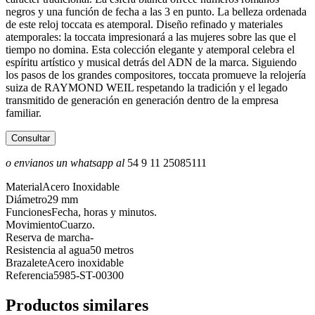
negros y una función de fecha a las 3 en punto. La belleza ordenada
de este reloj toccata es atemporal. Diseño refinado y materiales
atemporales: la toccata impresionará a las mujeres sobre las que el
tiempo no domina. Esta colección elegante y atemporal celebra el
espíritu artístico y musical detrás del ADN de la marca. Siguiendo
los pasos de los grandes compositores, toccata promueve la relojería
suiza de RAYMOND WEIL respetando la tradición y el legado
transmitido de generación en generación dentro de la empresa
familiar.
Consultar
o envianos un whatsapp al
54 9 11 25085111
Material
Acero Inoxidable
Diámetro
29 mm
Funciones
Fecha, horas y minutos.
Movimiento
Cuarzo.
Reserva de marcha
-
Resistencia al agua
50 metros
Brazalete
Acero inoxidable
Referencia
5985-ST-00300
Productos similares