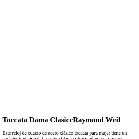
Toccata Dama Clasicc
Raymond Weil
Este reloj de cuarzo de acero clásico toccata para mujer tiene un
carácter tradicional. La esfera blanca ofrece números romanos